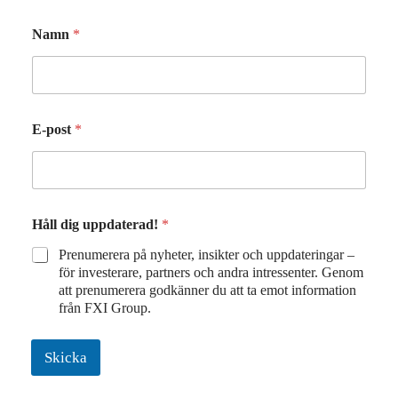
Namn
*
E-post
*
d
Håll dig uppdaterad!
*
i
g
Prenumerera på nyheter, insikter och uppdateringar –
N
för investerare, partners och andra intressenter. Genom
a
att prenumerera godkänner du att ta emot information
m
från FXI Group.
n
H
å
Skicka
l
l